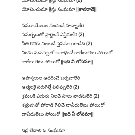
యోచించుమా క్రీస్తు సంఘమా
(2)
యోచించుమా క్రీస్తు సంఘమా
||కానరావే||
సమూయేలుల నందించే హన్నాలేరి
సమర్పణతో ప్రార్ధించే ఎస్తేరులేరి
(2)
నీతి కొరకు నిలబడే స్తెపనుల జాడేది
(2)
నిండు మనస్సుతో ఆరాధించే కాలేబులెటు పోయిరో
కాలేబులెటు పోయిరో
||ఇది నీ లోపమా||
అపొస్తలుల ఆదరించే బర్నబాలేరి
ఆత్మలకై పరుగెత్తే ఫిలిప్పులేరి
(2)
శ్రమలకే ఎదురు నిలచే పౌలు వారసులేరి
(2)
శత్రువుతో పోరాడి గెలిచే దావీదులెటు పోయిరో
దావీదులెటు పోయిరో
||ఇది నీ లోపమా||
నిద్ర లేవాలి ఓ సంఘమా