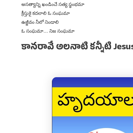
అసత్యాన్ని ఖండించే సత్య స్థంభమా
క్రీస్తుకై కదలాలి ఓ సంఘమా
ఉజ్జీవం నీలో నిండాలి
ఓ సంఘమా… నిజ సంఘమా
కానరావే అలనాటి కన్నీటి Jesu