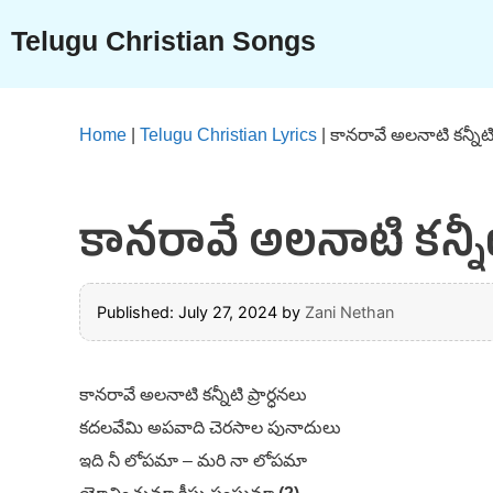
Skip
Telugu Christian Songs
to
content
Home
|
Telugu Christian Lyrics
|
కానరావే అలనాటి కన్నీట
కానరావే అలనాటి కన్నీట
Published: July 27, 2024
by
Zani Nethan
కానరావే అలనాటి కన్నీటి ప్రార్ధనలు
కదలవేమి అపవాది చెరసాల పునాదులు
ఇది నీ లోపమా – మరి నా లోపమా