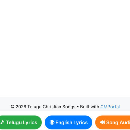
© 2026 Telugu Christian Songs
• Built with
CMPortal
🎵 Telugu Lyrics
🌍 English Lyrics
🔊 Song Aud