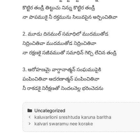
కొట్టిర తండ్రీ తిట్టుచు నిన్ను కొట్టిర తండ్రీ
నా పాపముకై నీ రక్తమును సిలువపైన అర్పించితివా
2. మూడు దినముల్ సమాధిలో ముదముతోడ
నిద్రించితివా ముదముతోడ నిద్రించితివా
నా రక్షణకై సజీవముతో సమాధిన్ గెల్చి లేచిన తండ్రి
3. ఆరోహణమై వాగ్దానాత్మన్ సంఘముపైకి
పంపించితివా ఆదరణాత్మన్ పంపించితివా
నీ రాకడకై నిరీక్షణతో నిందలనెల్ల భరించెదను
Categories
Uncategorized
kaluvariloni sreshtuda karuna baritha
kalvari swaramu nee korake