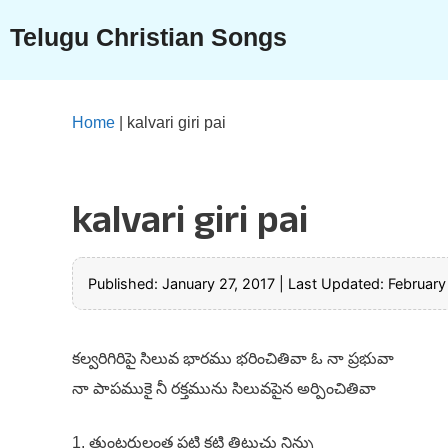
Skip
Telugu Christian Songs
to
content
Home
|
kalvari giri pai
kalvari giri pai
Published: January 27, 2017
|
Last Updated: February
కల్వరిగిరిపై సిలువ భారము భరించితివా ఓ నా ప్రభువా
నా పాపముకై నీ రక్తమును సిలువపైన అర్పించితివా
1. తుంటరులంత పట్టి కట్టి తిట్టుచు నిన్ను