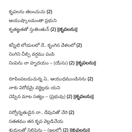
కృపలను తలంచుచు
(2)
ఆయుష్కాలమంతా ప్రభుని
కృతజ్ఞతతో స్తుతింతున్
(2) ||కృపలను||
కన్నీటి లోయలలో నే.. కృంగిన వేళలలో
(2)
నింగిని చీల్చి వర్షము పంపి
నింపెను నా హృదయం – (యేసు)
(2) ||కృపలను||
రూపింపబడుచున్న ఏ.. ఆయుధముండినను
(2)
నాకు విరోధమై వర్ధిల్లదు యని
చెప్పిన మాట సత్యం – (ప్రభువు)
(2) ||కృపలను||
సర్వోన్నతుడైన నా.. దేవునితో చేరి
(2)
సతతము తన కృప వెల్లడిచేయ
శుద్దులతో నిలిపెను – (ఇలలో)
(2) ||కృపలను||