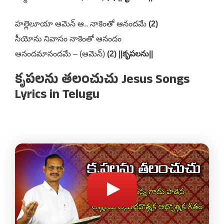
హల్లెలూయా ఆమెన్ ఆ.. నాకెంతో ఆనందమే
(2)
సీయోను నివాసం నాకెంతో ఆనందం
ఆనందమానందమే – (ఆమెన్)
(2) ||కృపలను||
కృపలను తలంచుచు Jesus Songs
Lyrics in Telugu