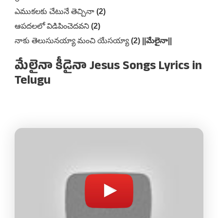
ఎముకలకు చేటునే తెచ్చినా
(2)
ఆపదలలో విడిపించెదవని
(2)
నాకు తెలుసునయ్యా మంచి యేసయ్యా
(2) ||మేలైనా||
మేలైనా కీడైనా Jesus Songs Lyrics in
Telugu