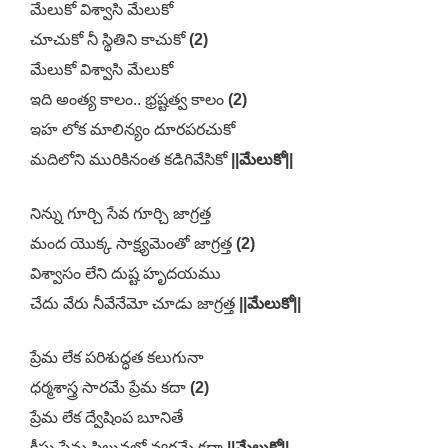
మేలుకో విశ్వాసి మేలుకో
చూచుకో నీ స్థితిని కాచుకో
(2)
మేలుకో విశ్వాసి మేలుకో
ఇది అంత్య కాలం.. భ్రష్టత్వ కాలం
(2)
ఇహ లోక మాలిన్యం దూరపరచుకో
మదిలోని మురికినంత కడిగివేసికో
||మేలుకో||
నిన్ను గూర్చి సేవ గూర్చి జాగ్రత్త
మంద యొక్క సాక్ష్యమెంతో జాగ్రత్త
(2)
విశ్వాసం లేని దుష్ట హృదయము
చేదు వేరు నీవేనేమో చూడు జాగ్రత్త
||మేలుకో||
ప్రేమ లేక పరిశుద్ధత కలుగునా
ధర్మశాస్త్ర సారమే ప్రేమ కదా
(2)
ప్రేమ లేక ద్వేషింప బూనితే
క్రీస్తు ప్రేమ సిలువలో వ్యర్ధమే కదా
||మేలుకో||