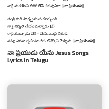
నాకై మరణించి తిరిగి లేచె సజీవునిగా
||నా ప్రియుడు||
తండ్రి కుడి పార్శ్వమున కూర్చుండి
నాకై విన్నతి చేయుచున్నాడు
(2)
రానైయున్నాడు వేగ – మేఘముపై విభుడే
నన్ను పరమ గృహమునకు తోడ్కొని వెళ్ళును
||నా ప్రియుడు||
నా ప్రియుడు యేసు Jesus Songs
Lyrics in Telugu