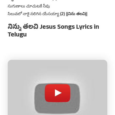
సుగుణాలు చూచుటకే నీవు
సిలువలో నాకై నలిగిన యేసయ్యా
(2) ||నిను తలచి||
నిన్ను తలచి Jesus Songs Lyrics in
Telugu