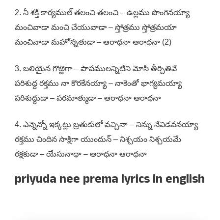
2. నీ శక్తి కార్యముల్ తలంచి తలంచి – ఉల్లము పొంగెనయ్యా
మంచివాడా మంచి చేయువాడా – స్తోత్రము స్తోత్రమయా
మంచివాడా మహోన్నతుడా – ఆరాధనా ఆరాధనా (2)
3. బలియైన గొఱ్ఱెగా – పాపములన్నిటిని మోసి తీర్చితివే
పరిశుద్ద రక్తము నా కొరకేనయ్యా – నాకెంతో భాగ్యమయ్యా
పరిశుద్దుడా – పరమాత్ముడా – ఆరాధనా ఆరాధనా
4. ఎన్నెన్నో ఇక్కట్లు బ్రతుకులో వచ్చినా – నిన్ను నేవిడవనయ్యా
రక్తము చిందిన సాక్షిగా యుందున్ – నిశ్చయం నిశ్చయమే
రక్షకుడా – యేసునాధా – ఆరాధనా ఆరాధనా
priyuda nee prema lyrics in english