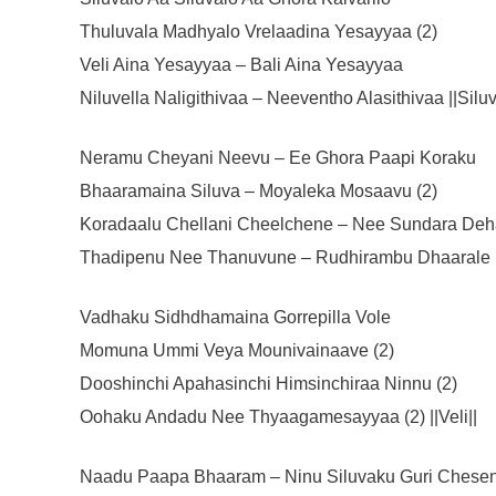
Thuluvala Madhyalo Vrelaadina Yesayyaa (2)
Veli Aina Yesayyaa – Bali Aina Yesayyaa
Niluvella Naligithivaa – Neeventho Alasithivaa ||Siluv
Neramu Cheyani Neevu – Ee Ghora Paapi Koraku
Bhaaramaina Siluva – Moyaleka Mosaavu (2)
Koradaalu Chellani Cheelchene – Nee Sundara Deh
Thadipenu Nee Thanuvune – Rudhirambu Dhaarale (2)
Vadhaku Sidhdhamaina Gorrepilla Vole
Momuna Ummi Veya Mounivainaave (2)
Dooshinchi Apahasinchi Himsinchiraa Ninnu (2)
Oohaku Andadu Nee Thyaagamesayyaa (2) ||Veli||
Naadu Paapa Bhaaram – Ninu Siluvaku Guri Chese