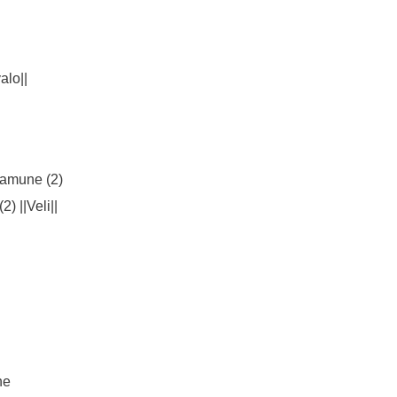
alo||
amune (2)
 ||Veli||
ne