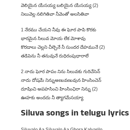
వెలియైన యేసయ్య బలియైన యేసయ్య (2)
నిలువెల్ల నలిగితివా నీవెంతో అలసితివా
1 నేరము చేయని నీవు ఈ ఘోర పాపి కొరకు
భారమైన సిలువ మోయ లేక మోశావు
కొరడాలు చెల్లని చీల్చెనే నీ సుందర దేహమునే (2)
తడిపెను నీ తనువునే రుధిరంపుధారాలే
2 నాదు ఘోర పాపం నిను సిలువకు గురిచేసెన్
నాదు దోషమే నిన్నుఅణువణువున హింసించెన్
దూషించి అపహసించి హింసింఛిరా నిన్ను (2)
ఊహకు అందదు నీ త్యాగమేసయ్యా
Siluva songs in telugu lyrics
Siluvalo Aa Siluvalo Aa Ghora Kalvarilo