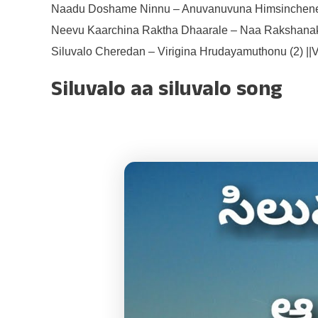
Naadu Doshame Ninnu – Anuvanuvuna Himsinchene
Neevu Kaarchina Raktha Dhaarale – Naa Rakshana
Siluvalo Cheredan – Virigina Hrudayamuthonu (2) ||Ve
Siluvalo aa siluvalo song