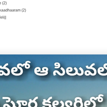
 (2)
kaadhaaram (2)
li||