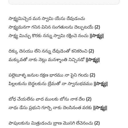
సాక్ష్యమిచ్చెద మన స్వామి యేసు దేవుడంచు
సాక్ష్యమనగా గనిన వినిన సంగతులను దెల్పుటయే
(2)
సాక్ష్య మిచ్చు కొరకు నన్ను స్వామి రక్షించె నంచు
||సాక్ష్య||
దిక్కు దెసయు లేని నన్ను దేవుడెంతో కనికరించి
(2)
మక్కువతో నాకు నెట్లు మనశ్శాంతి నిచ్చినడో
||సాక్ష్య||
పల్లెటూళ్ళ జనుల రక్షణ భారము నా పైని గలదు
(2)
పిల్లలకును బెద్దలకును బ్రేమతో నా స్వానుభవము
||సాక్ష్య||
బోధ చేయలేను వాద ములకు బోను నాక దేల
(2)
నాధు డేసు ప్రభుని గూర్చి నాకు దెలసినంత వరకు
||సాక్ష్య||
పాపులకును మిత్రుడంచు బ్రాణ మొసగి లేచెనంచు
(2)