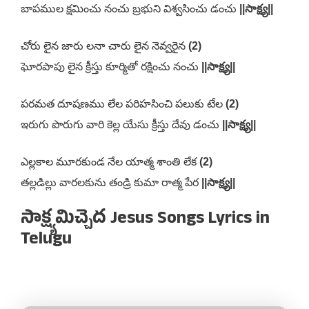
బాపముల క్షమించు నంచు బ్రభుని విశ్వసించు డంచు
||సాక్ష్య||
చోరు లైన జారు లనా చారు లైన నెవ్వరైన
(2)
ఘోరపాపు లైన క్రీస్తు కూర్మితో రక్షించు నంచు
||సాక్ష్య||
పరమత దూషణము లేల పరిహసించి పలుకు టేల
(2)
ఇరుగు పొరుగు వారి కెల్ల యేసు క్రీస్తు దేవు డంచు
||సాక్ష్య||
ఎల్లకాల మూరకుండ నేల యాత్మ శాంతి లేక
(2)
తల్లడిల్లు వారలకును తండ్రి కుమా రాత్మ పేర
||సాక్ష్య||
సాక్ష్యమిచ్చెద Jesus Songs Lyrics in
Telugu