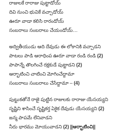
రాజులకే రారాజు పుట్టాడోయ్
దివి నుంచి భువికే వచ్చాడోయ్
ఊరూ వాడా కలిసి రారండోయ్
సంబరాలు సంబరాలు చేయండోయ్…
అద్వితీయుడు ఆది దేవుడు ఈ లోకానికి వచ్చాడని
పాటలు పాడి ఆరాధింప ఊరూ వాడా రండి రండి
(2)
పాపాన్నే తొలగించే రక్షకుడే పుట్టాడని
(2)
ఆర్భాటించి చాటించి మోగించేద్దామా
సంబరాలు సంబరాలు చేసేద్దామా –
(4)
పుట్టుకతోనే రాజై పుట్టిన రాజులకు రారాజు యేసయ్యని
సృష్టిని శాసించే సృష్టికర్త ఏకైక దేవుడు యేసయ్యని
(2)
జన్మ పాపమే లేనివాడని
నీదు భారము మోయువాడని
(2) ||ఆర్భాటించి||