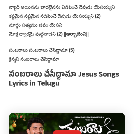
వ్యాధి అయినను బాధలైనను విడిపించే దేవుడు యేసయ్యని
కష్టమైన నష్టమైన నడిపించే దేవుడు యేసయ్యని
(2)
మార్గం సత్యము జీవం యేసని
మోక్ష ద్వారమై పుట్టినాడని
(2) ||ఆర్భాటించి||
సంబరాలు సంబరాలు చేసేద్దామా
(5)
క్రిస్మస్ సంబరాలు చేసేద్దామా
సంబరాలు చేసేద్దామా Jesus Songs
Lyrics in Telugu