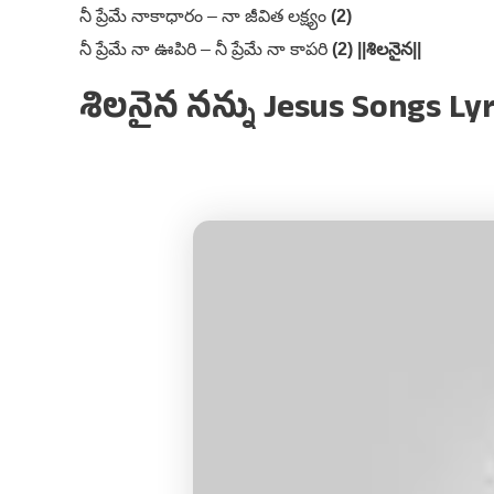
నీ ప్రేమే నాకాధారం – నా జీవిత లక్ష్యం
(2)
నీ ప్రేమే నా ఊపిరి – నీ ప్రేమే నా కాపరి
(2) ||శిలనైన||
శిలనైన నన్ను Jesus Songs Lyr