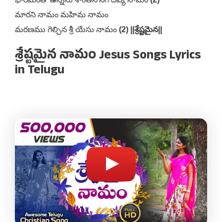
మారని నామం మహిమ నామం
మరణము గెల్చిన శ్రీ యేసు నామం
(2) ||శ్రేష్టమైన||
శ్రేష్టమైన నామం Jesus Songs Lyrics
in Telugu