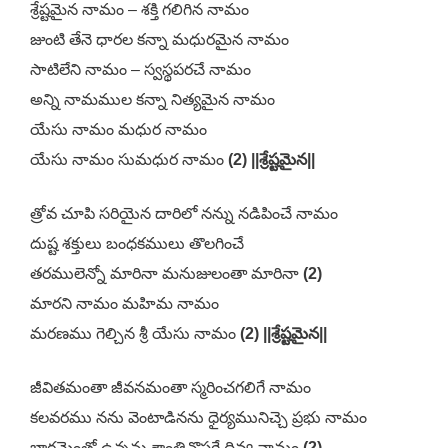
శ్రేష్టమైన నామం – శక్తి గలిగిన నామం
జుంటి తేనె ధారల కన్నా మధురమైన నామం
సాటిలేని నామం – స్వస్థపరచే నామం
అన్ని నామముల కన్నా నిత్యమైన నామం
యేసు నామం మధుర నామం
యేసు నామం సుమధుర నామం
(2) ||శ్రేష్టమైన||
త్రోవ చూపి సరియైన దారిలో నన్ను నడిపించే నామం
దుష్ట శక్తులు బంధకములు తొలగించే
తరములెన్నో మారినా మనుజులంతా మారినా
(2)
మారని నామం మహిమ నామం
మరణము గెల్చిన శ్రీ యేసు నామం
(2) ||శ్రేష్టమైన||
జీవితమంతా జీవనమంతా స్మరించగలిగే నామం
కలవరము నను వెంటాడినను ధైర్యమునిచ్చె ప్రభు నామం
భారమెంతో ఉన్నను శాంతినొసగే దివ్య నామం
(2)