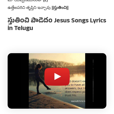
ఉత్తేజపరిచి తృప్తిని ఇచ్చావు
||స్తుతించి||
స్తుతించి పాడెదం Jesus Songs Lyrics
in Telugu