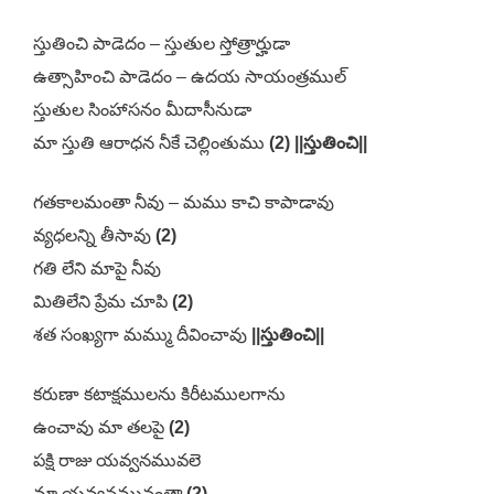
స్తుతించి పాడెదం – స్తుతుల స్తోత్రార్హుడా
ఉత్సాహించి పాడెదం – ఉదయ సాయంత్రముల్
స్తుతుల సింహాసనం మీదాసీనుడా
మా స్తుతి ఆరాధన నీకే చెల్లింతుము
(2) ||స్తుతించి||
గతకాలమంతా నీవు – మము కాచి కాపాడావు
వ్యధలన్ని తీసావు
(2)
గతి లేని మాపై నీవు
మితిలేని ప్రేమ చూపి
(2)
శత సంఖ్యగా మమ్ము దీవించావు
||స్తుతించి||
కరుణా కటాక్షములను కిరీటములగాను
ఉంచావు మా తలపై
(2)
పక్షి రాజు యవ్వనమువలె
మా యవ్వనమునంతా
(2)