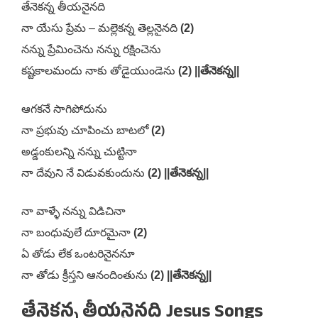
తేనెకన్న తీయనైనది
నా యేసు ప్రేమ – మల్లెకన్న తెల్లనైనది
(2)
నన్ను ప్రేమించెను నన్ను రక్షించెను
కష్టకాలమందు నాకు తోడైయుండెను
(2)
||తేనెకన్న||
ఆగకనే సాగిపోదును
నా ప్రభువు చూపించు బాటలో
(2)
అడ్డంకులన్ని నన్ను చుట్టినా
నా దేవుని నే విడువకుందును
(2)
||తేనెకన్న||
నా వాళ్ళే నన్ను విడిచినా
నా బంధువులే దూరమైనా
(2)
ఏ తోడు లేక ఒంటరినైననూ
నా తోడు క్రీస్తని ఆనందింతును
(2)
||తేనెకన్న||
తేనెకన్న తీయనైనది Jesus Songs