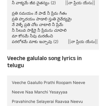
నీ వాక్యమే జీవ చైతన్యం (2)        ||నా ప్రియ యేసు||

ప్రతి సమయం నే పాడే నీ ప్రేమ గీతం

ప్రతి హృదయం పాడాలి స్తుతి నైవేద్యమై

నే వెళ్ళే ప్రతి చోట చాటాలి నీ ప్రేమే

నీ సిలువ సాక్షినై నీ ప్రేమను చూపాలి

మా కోసమే నీవు మరణించి

పరలోకమే మాకు ఇచ్చావు (2)        ||నా ప్రియ యేసు||
Veeche galulalo song lyrics in
telugu
Veeche Gaalullo Prathi Roopam Neeve
Neeve Naa Manchi Yesayyaa
Pravahinche Selayerai Raavaa Neevu