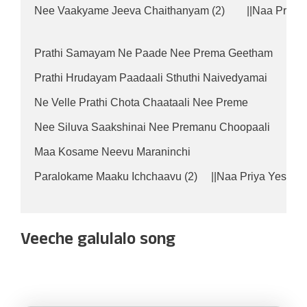
Nee Vaakyame Jeeva Chaithanyam (2)        ||Naa Priya 
Prathi Samayam Ne Paade Nee Prema Geetham
Prathi Hrudayam Paadaali Sthuthi Naivedyamai
Ne Velle Prathi Chota Chaataali Nee Preme
Nee Siluva Saakshinai Nee Premanu Choopaali
Maa Kosame Neevu Maraninchi
Paralokame Maaku Ichchaavu (2)     ||Naa Priya Yesu||
Veeche galulalo song