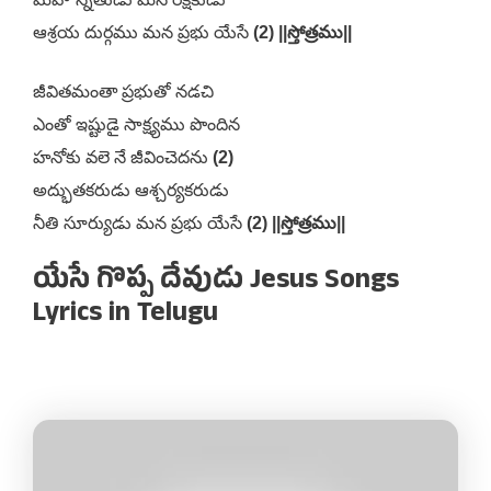
ఆశ్రయ దుర్గము మన ప్రభు యేసే
(2) ||స్తోత్రము||
జీవితమంతా ప్రభుతో నడచి
ఎంతో ఇష్టుడై సాక్ష్యము పొందిన
హనోకు వలె నే జీవించెదను
(2)
అద్భుతకరుడు ఆశ్చర్యకరుడు
నీతి సూర్యుడు మన ప్రభు యేసే
(2) ||స్తోత్రము||
యేసే గొప్ప దేవుడు Jesus Songs
Lyrics in Telugu