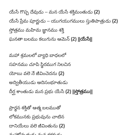
యేసే గొప్ప దేవుడు – మన యేసే శక్తిమంతుడు
(2)
యేసే ప్రేమ పూర్ణుడు – యుగయుగములు స్తుతిపాత్రుడు
(2)
స్తోత్రము మహిమ జ్ఞానము శక్తి
ఘనతా బలము కలుగును ఆమెన్
(2) ||యేసే||
మహా శ్రమలలో వ్యాధి బాధలలో
సహనము చూపి స్థిరముగ నిలచిన
యోబు వలె నే జీవించెదను
(2)
అద్వితీయుడు ఆదిసంభూతుడు
దీర్ఘ శాంతుడు మన ప్రభు యేసే
(2) ||స్తోత్రము||
ప్రార్థన శక్తితో ఆత్మ బలముతో
లోకమునకు ప్రభువును చాటిన
దానియేలు వలె జీవింతును
(2)
మహోన్నతుడు మన రక్షకుడు