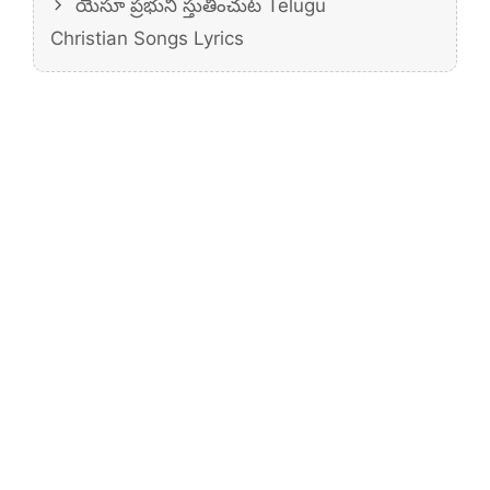
యేసూ ప్రభుని స్తుతించుట Telugu
Christian Songs Lyrics