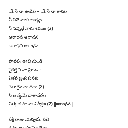
యేసే నా ఊపిరి – యేసే నా కాపరి
నీ సేవే నాకు భాగ్యం
నీ సన్నిధే నాకు శరణం
(2)
ఆరాధన ఆరాధన
ఆరాధన ఆరాధన
పాపపు ఊబి నుండి
పైకెత్తిన నా ప్రభువా
చీకటి బ్రతుకునకు
వెలుగైన నా దేవా
(2)
నీ ఆత్మయే నాకాదరణ
నిత్య జీవం నా నిరీక్షణ
(2) ||ఆరాధన||
పక్షి రాజు యవ్వనం వలె
నన్ను బలపరచిన దేవా