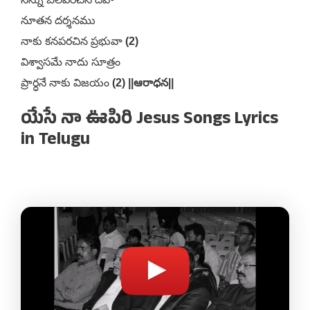
నూతన దర్శనము
నాకు కనపరచిన ప్రభువా
(2)
విశ్వాసమే నాదు సూత్రం
ప్రార్ధనే నాకు విజయం
(2) ||ఆరాధన||
యేసే నా ఊపిరి Jesus Songs Lyrics
in Telugu