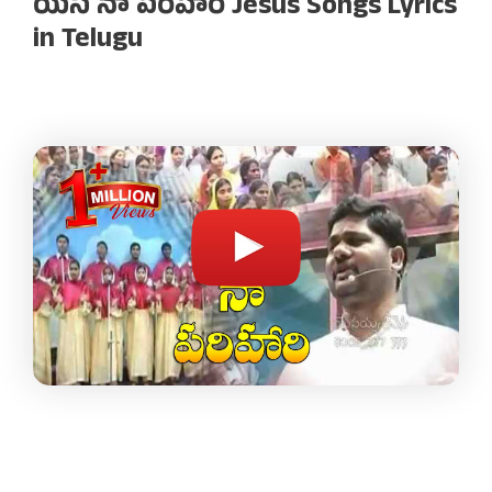
యేసే నా పరిహారి Jesus Songs Lyrics
in Telugu