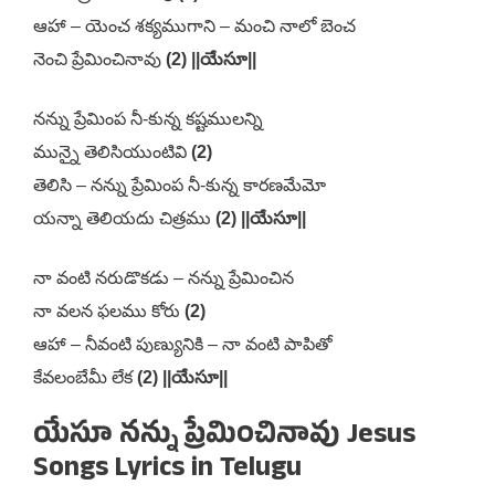
ఆహా – యెంచ శక్యముగాని – మంచి నాలో బెంచ
నెంచి ప్రేమించినావు
(2) ||యేసూ||
నన్ను ప్రేమింప నీ-కున్న కష్టములన్ని
మున్నై తెలిసియుంటివి
(2)
తెలిసి – నన్ను ప్రేమింప నీ-కున్న కారణమేమో
యన్నా తెలియదు చిత్రము
(2) ||యేసూ||
నా వంటి నరుడొకడు – నన్ను ప్రేమించిన
నా వలన ఫలము కోరు
(2)
ఆహా – నీవంటి పుణ్యునికి – నా వంటి పాపితో
కేవలంబేమీ లేక
(2) ||యేసూ||
యేసూ నన్ను ప్రేమించినావు Jesus
Songs Lyrics in Telugu