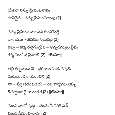
యేసూ నన్ను ప్రేమించినావు
పాపినైన – నన్ను ప్రేమించినావు
(2)
నన్ను ప్రేమింప మా-నవ రూపమెత్తి
దా-నముగా జీవము సిలువపై
(2)
ఇచ్చి – కన్న తల్లిదండ్రుల – అన్నదమ్ముల ప్రేమ
కన్న మించిన ప్రేమతో
(2) ||యేసూ||
తల్లి గర్భమున నే – ధరియింపబడి నపుడే
దురుతుండనై యుంటిని
(2)
నా – వల్ల జేయబడెడు – నెల్ల కార్యము లెప్పు
డేహ్యంబులై యుండగ
(2) ||యేసూ||
మంచి నాలో పుట్ట – దంచు నీ విరిగి నన్
మించ ప్రేమించి-నావు
(2)