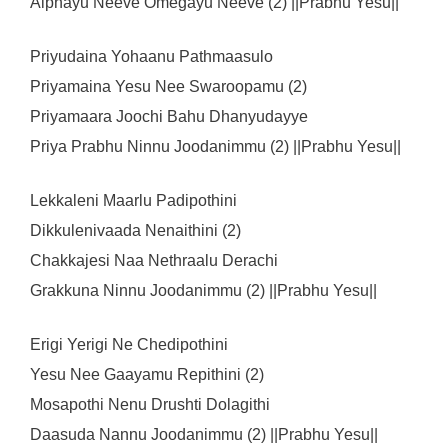
Alphayu Neeve Omegayu Neeve (2) ||Prabhu Yesu||
Priyudaina Yohaanu Pathmaasulo
Priyamaina Yesu Nee Swaroopamu (2)
Priyamaara Joochi Bahu Dhanyudayye
Priya Prabhu Ninnu Joodanimmu (2) ||Prabhu Yesu||
Lekkaleni Maarlu Padipothini
Dikkulenivaada Nenaithini (2)
Chakkajesi Naa Nethraalu Derachi
Grakkuna Ninnu Joodanimmu (2) ||Prabhu Yesu||
Erigi Yerigi Ne Chedipothini
Yesu Nee Gaayamu Repithini (2)
Mosapothi Nenu Drushti Dolagithi
Daasuda Nannu Joodanimmu (2) ||Prabhu Yesu||