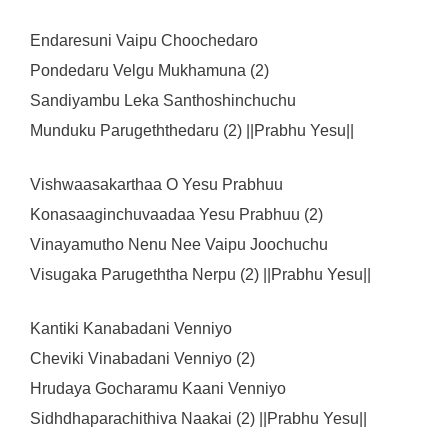
Endaresuni Vaipu Choochedaro
Pondedaru Velgu Mukhamuna (2)
Sandiyambu Leka Santhoshinchuchu
Munduku Parugeththedaru (2) ||Prabhu Yesu||
Vishwaasakarthaa O Yesu Prabhuu
Konasaaginchuvaadaa Yesu Prabhuu (2)
Vinayamutho Nenu Nee Vaipu Joochuchu
Visugaka Parugeththa Nerpu (2) ||Prabhu Yesu||
Kantiki Kanabadani Venniyo
Cheviki Vinabadani Venniyo (2)
Hrudaya Gocharamu Kaani Venniyo
Sidhdhaparachithiva Naakai (2) ||Prabhu Yesu||