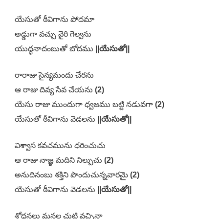
యేసుతో ఠీవిగాను పోదమా
అడ్డుగా వచ్చు వైరి గెల్వను
యుద్ధనాదంబుతో బోదము
||యేసుతో||
రారాజు సైన్యమందు చేరను
ఆ రాజు దివ్య సేవ చేయను
(2)
యేసు రాజు ముందుగా ధ్వజము బట్టి నడువగా
(2)
యేసుతో ఠీవిగాను వెడలను
||యేసుతో||
విశ్వాస కవచమును ధరించుచు
ఆ రాజు నాజ్ఞ మదిని నిల్పుచు
(2)
అనుదినంబు శక్తిని పొందుచున్నవారమై
(2)
యేసుతో ఠీవిగాను వెడలను
||యేసుతో||
శోధనలు మనల చుట్టి వచ్చినా