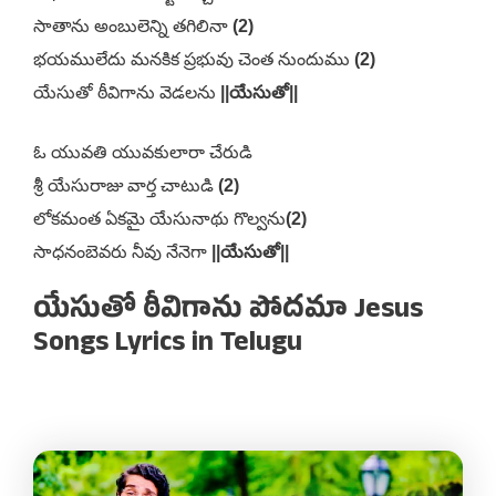
సాతాను అంబులెన్ని తగిలినా
(2)
భయములేదు మనకిక ప్రభువు చెంత నుందుము
(2)
యేసుతో ఠీవిగాను వెడలను
||యేసుతో||
ఓ యువతి యువకులారా చేరుడి
శ్రీ యేసురాజు వార్త చాటుడి
(2)
లోకమంత ఏకమై యేసునాథు గొల్వను
(2)
సాధనంబెవరు నీవు నేనెగా
||యేసుతో||
యేసుతో ఠీవిగాను పోదమా Jesus
Songs Lyrics in Telugu