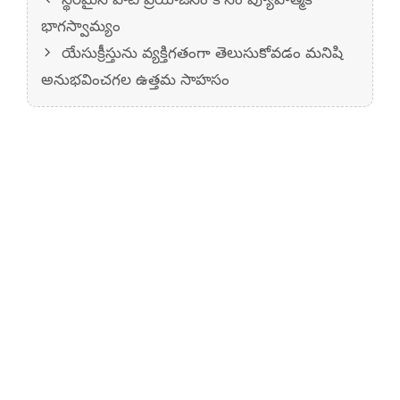
భాగస్వామ్యం
యేసుక్రీస్తును వ్యక్తిగతంగా తెలుసుకోవడం మనిషి
అనుభవించగల ఉత్తమ సాహసం