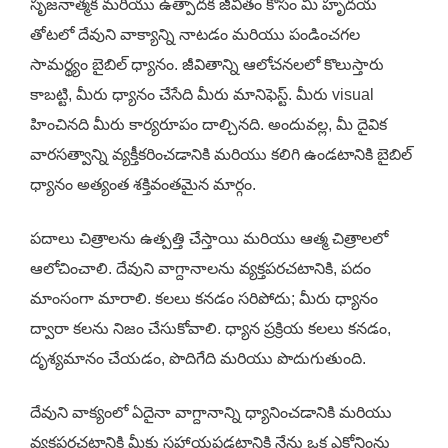
సృజనాత్మక మరియు ఉత్పాదక జీవితం కోసం మీ హృదయ
తోటలో దేవుని వాక్యాన్ని నాటడం మరియు పండించగల
సామర్థ్యం బైబిల్ ధ్యానం. జీవితాన్ని ఆలోచనలలో కొలుస్తారు
కాబట్టి, మీరు ధ్యానం చేసేది మీరు మానిఫెస్ట్. మీరు visual
హించినది మీరు కార్యరూపం దాల్చినది. అందువల్ల, మీ దైవిక
వారసత్వాన్ని వ్యక్తీకరించడానికి మరియు కలిగి ఉండటానికి బైబిల్
ధ్యానం అత్యంత శక్తివంతమైన మార్గం.
పదాలు చిత్రాలను ఉత్పత్తి చేస్తాయి మరియు ఆత్మ చిత్రాలలో
ఆలోచించాలి. దేవుని వాగ్దానాలను వ్యక్తపరచటానికి, పదం
మాంసంగా మారాలి. కలలు కనడం సరిపోదు; మీరు ధ్యానం
ద్వారా కలను నిజం చేసుకోవాలి. ధ్యాన ప్రక్రియ కలలు కనడం,
దృశ్యమానం చేయడం, పొదిగేది మరియు పొదుగుతుంది.
దేవుని వాక్యంలో ఏదైనా వాగ్దానాన్ని ధ్యానించడానికి మరియు
వ్యక్తపరచటానికి మీకు సహాయపడటానికి నేను ఒక ఎక్రోనింను