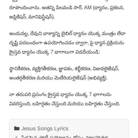
రూపొందించాను. అతన్ని పిలవండి సార్. AM (ధ్యానం, ప్రకటన,
అప్లికేషన్, మానిఫెస్టేషన్).
అందువల్ల, దేవుని వాక్యాన్ని బైబిల్ ధ్యానం యొక్క మంత్రం లేదా
దృష్టి పదబంధంగా ఉపయోగించడం ద్వారా, పై ధ్యాన ప్రక్రియను
క్రైస్తవ ధ్యానం యొక్క 7 భాగాలుగా విడదీయండి:
స్థానికీకరణ, వ్యక్తిగతీకరణ, జ్ఞాపకం, శబ్దీకరణ, విజువలైజేషన్,
అంతర్గతీకరణ మరియు మెటీరియలైజేషన్ (అభివ్యక్తి).
నా తదుపరి ప్రసంగం క్రైస్తవ ధ్యానం యొక్క 7 భాగాలను
వివరిస్తుంది, బహిర్గతం చేస్తుంది మరియు బహిర్గతం చేస్తుంది.
Categories
Jesus Songs Lyrics
స్థిరమైన పోటీ ప్రయోజనం కోసం వ్యూహాత్మక