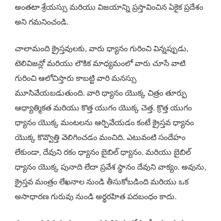
అంతటా శ్రేయస్సు మరియు విజయాన్ని ప్రస్తావించిన ఏకైక ప్రదేశం
అని గమనించండి.
చాలామంది క్రైస్తవులకు, వారు ధ్యానం గురించి విన్నప్పుడు,
టెలివిజన్లో మరియు లౌకిక మాధ్యమంలో వారు చూసే వాటి
గురించి ఆలోచిస్తారు కాబట్టి వారి మనస్సు
మూసివేయబడుతుంది. వారి ధ్యానం యొక్క చిత్రం తూర్పు
ఆధ్యాత్మికత మరియు కొత్త యుగం యొక్క చెత్త. క్రొత్త యుగం
ధ్యానం యొక్క మంటలను ఆర్పివేయడం కంటే క్రైస్తవ ధ్యానం
యొక్క కొవ్వొత్తి వెలిగించడం మంచిది. ఎటువంటి సందేహం
లేకుండా, దేవుని రకం ధ్యానం బైబిల్ ధ్యానం. మరియు బైబిల్
ధ్యానం యొక్క పునాది లేదా ప్రవేశ స్థానం దేవుని వాక్యం. అవును,
క్రైస్తవ మంత్రం లేఖనాల నుండి తీసుకోబడింది మరియు ఒక
అసాధారణ గురువు నుండి అర్థరహిత పదబంధం కాదు.