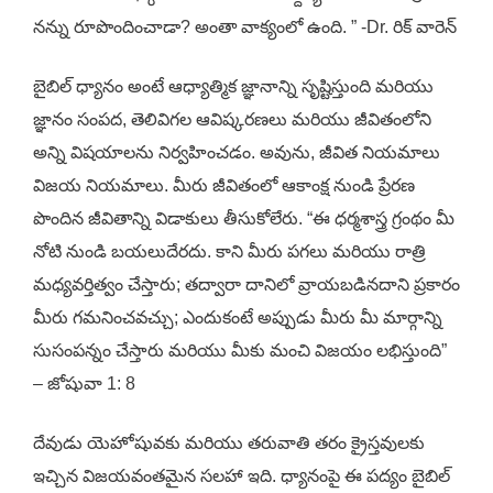
నన్ను రూపొందించాడా? అంతా వాక్యంలో ఉంది. ” -Dr. రిక్ వారెన్
బైబిల్ ధ్యానం అంటే ఆధ్యాత్మిక జ్ఞానాన్ని సృష్టిస్తుంది మరియు
జ్ఞానం సంపద, తెలివిగల ఆవిష్కరణలు మరియు జీవితంలోని
అన్ని విషయాలను నిర్వహించడం. అవును, జీవిత నియమాలు
విజయ నియమాలు. మీరు జీవితంలో ఆకాంక్ష నుండి ప్రేరణ
పొందిన జీవితాన్ని విడాకులు తీసుకోలేరు. “ఈ ధర్మశాస్త్ర గ్రంథం మీ
నోటి నుండి బయలుదేరదు. కాని మీరు పగలు మరియు రాత్రి
మధ్యవర్తిత్వం చేస్తారు; తద్వారా దానిలో వ్రాయబడినదాని ప్రకారం
మీరు గమనించవచ్చు; ఎందుకంటే అప్పుడు మీరు మీ మార్గాన్ని
సుసంపన్నం చేస్తారు మరియు మీకు మంచి విజయం లభిస్తుంది”
– జోషువా 1: 8
దేవుడు యెహోషువకు మరియు తరువాతి తరం క్రైస్తవులకు
ఇచ్చిన విజయవంతమైన సలహా ఇది. ధ్యానంపై ఈ పద్యం బైబిల్