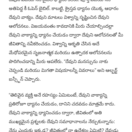
అతిపెద్ద కీ ఓపెన్ బైబిల్. కాబట్టి, క్రైస్తవ ధ్యానం యొక్క ఆధారం
దేవుని వాక్యం. దేవుని మాటలు విశ్వాన్ని సృష్టించిన దేవుని
ఆలోచనలు. విజయవంతం కావడానికి మీరు చేయాల్సిందల్లా
దేవుని వాక్యాన్ని ధ్యానం చేయడం ద్వారా దేవుని ఆలోచనలతో మీ
జీవితాన్ని నవీకరించడం. విశ్వాన్ని ఆకృతి చేసిన అదే
మేధోపరమైన సృజనాత్మక మరియు ఉత్పాదక ఆలోచనలను
పొదిగించడాన్ని మీరు ఆపలేరు. “దేవుని మనస్సును నాకు
చెప్పండి మరియు మిగతా విషయాలన్నీ వివరాలు” అని ఆల్బర్ట్
ఐన్స్టీన్ చెప్పారు.
“తెలివైన వ్యక్తి అనే రహస్యం ఏమిటంటే, దేవుని వాక్యాన్ని
ప్రతిరోజూ ధ్యానం చేయడం, దానిని చదవడం మాత్రమే కాదు.
దేవుని వాక్యాన్ని ధ్యానించడం ద్వారా, జీవితంలో అతి
ముఖ్యమైన ప్రశ్నలకు దేవుని సమాధానాలను నేర్చుకున్నాను:
నేను ఎందుకు ఇక్కడ? జీవితంలో నా ఉద్దేశ్యం ఏమిటి? దేవుడు