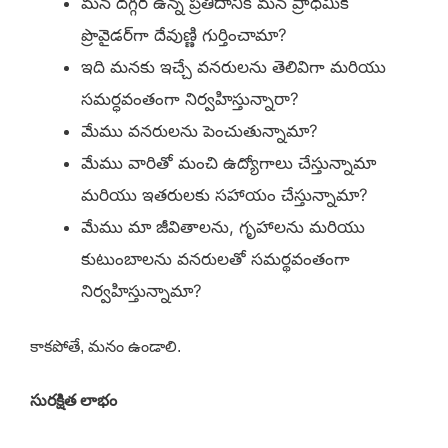
మన దగ్గర ఉన్న ప్రతిదానికీ మన ప్రాధమిక
ప్రొవైడర్‌గా దేవుణ్ణి గుర్తించామా?
ఇది మనకు ఇచ్చే వనరులను తెలివిగా మరియు
సమర్ధవంతంగా నిర్వహిస్తున్నారా?
మేము వనరులను పెంచుతున్నామా?
మేము వారితో మంచి ఉద్యోగాలు చేస్తున్నామా
మరియు ఇతరులకు సహాయం చేస్తున్నామా?
మేము మా జీవితాలను, గృహాలను మరియు
కుటుంబాలను వనరులతో సమర్థవంతంగా
నిర్వహిస్తున్నామా?
కాకపోతే, మనం ఉండాలి.
సురక్షిత లాభం