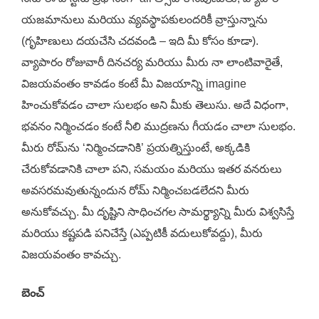
యజమానులు మరియు వ్యవస్థాపకులందరికీ వ్రాస్తున్నాను
(గృహిణులు దయచేసి చదవండి – ఇది మీ కోసం కూడా).
వ్యాపారం రోజువారీ దినచర్య మరియు మీరు నా లాంటివారైతే,
విజయవంతం కావడం కంటే మీ విజయాన్ని imagine
హించుకోవడం చాలా సులభం అని మీకు తెలుసు. అదే విధంగా,
భవనం నిర్మించడం కంటే నీలి ముద్రణను గీయడం చాలా సులభం.
మీరు రోమ్‌ను ‘నిర్మించడానికి’ ప్రయత్నిస్తుంటే, అక్కడికి
చేరుకోవడానికి చాలా పని, సమయం మరియు ఇతర వనరులు
అవసరమవుతున్నందున రోమ్ నిర్మించబడలేదని మీరు
అనుకోవచ్చు. మీ దృష్టిని సాధించగల సామర్థ్యాన్ని మీరు విశ్వసిస్తే
మరియు కష్టపడి పనిచేస్తే (ఎప్పటికీ వదులుకోవద్దు), మీరు
విజయవంతం కావచ్చు.
బెంచ్