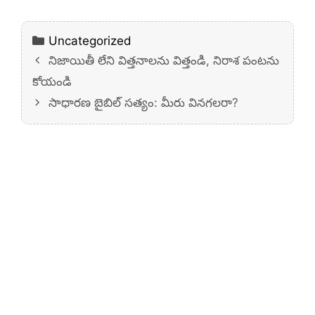
Categories
Uncategorized
నిజాయితీ లేని విత్తనాలను విత్తండి, నిరాశ పంటను
కోయండి
సాధారణ బైబిల్ సత్యం: మీరు వినగలరా?