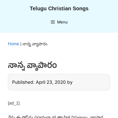
Skip
Telugu Christian Songs
to
content
Menu
Home
|
నాన్న వ్యాపారం
నాన్న వ్యాపారం
Published: April 23, 2020
by
[ad_1]
నేను ఈ పోస్ట్‌ను ప్రధానంగా all త్సాహిక నిపుణులు, వ్యాపార