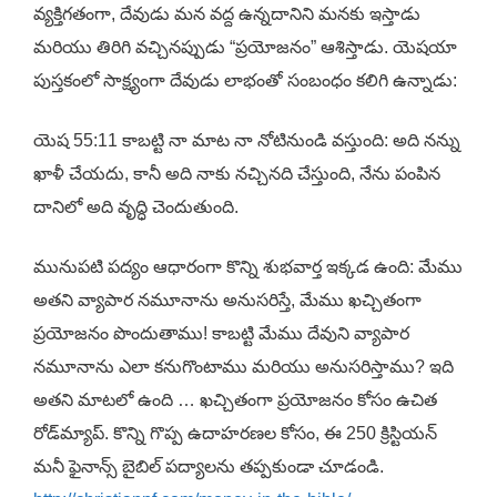
వ్యక్తిగతంగా, దేవుడు మన వద్ద ఉన్నదానిని మనకు ఇస్తాడు
మరియు తిరిగి వచ్చినప్పుడు “ప్రయోజనం” ఆశిస్తాడు. యెషయా
పుస్తకంలో సాక్ష్యంగా దేవుడు లాభంతో సంబంధం కలిగి ఉన్నాడు:
యెష 55:11 కాబట్టి నా మాట నా నోటినుండి వస్తుంది: అది నన్ను
ఖాళీ చేయదు, కానీ అది నాకు నచ్చినది చేస్తుంది, నేను పంపిన
దానిలో అది వృద్ధి చెందుతుంది.
మునుపటి పద్యం ఆధారంగా కొన్ని శుభవార్త ఇక్కడ ఉంది: మేము
అతని వ్యాపార నమూనాను అనుసరిస్తే, మేము ఖచ్చితంగా
ప్రయోజనం పొందుతాము! కాబట్టి మేము దేవుని వ్యాపార
నమూనాను ఎలా కనుగొంటాము మరియు అనుసరిస్తాము? ఇది
అతని మాటలో ఉంది … ఖచ్చితంగా ప్రయోజనం కోసం ఉచిత
రోడ్‌మ్యాప్. కొన్ని గొప్ప ఉదాహరణల కోసం, ఈ 250 క్రిస్టియన్
మనీ ఫైనాన్స్ బైబిల్ పద్యాలను తప్పకుండా చూడండి.