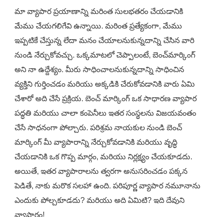
మా వ్యాపార ప్రయాణాన్ని మరింత సులభతరం చేయడానికి
మేము చేయగలిగేవి ఉన్నాయి. మరింత ప్రత్యేకంగా, మేము
ఇప్పటికే చేస్తున్న లేదా మనం చేయాలనుకున్నదాన్ని చేసిన వారి
నుండి నేర్చుకోవచ్చు. ఒక్కమాటలో చెప్పాలంటే, బెంచ్‌మార్కింగ్
అని నా ఉద్దేశ్యం. మీరు సాధించాలనుకున్నదాన్ని సాధించిన
వ్యక్తిని గుర్తించడం మరియు అక్కడికి చేరుకోవడానికి వారు ఏమి
చేశారో అది చేసే ప్రక్రియ. బెంచ్ మార్కింగ్ ఒక సాధారణ వ్యాపార
పద్ధతి మరియు చాలా కంపెనీలు ఇతర సంస్థలను విజయవంతం
చేసే సాధనంగా పోల్చారు. పరిశ్రమ నాయకుల నుండి బెంచ్
మార్కింగ్ మీ వ్యాపారాన్ని నేర్చుకోవడానికి మరియు వృద్ధి
చేయడానికి ఒక గొప్ప మార్గం, మరియు నిర్లక్ష్యం చేయకూడదు.
అయితే, ఇతర వ్యాపారాలను త్వరగా అనుసరించడం పక్కన
పెడితే, నాకు మరొక సలహా ఉంది. పరిపూర్ణ వ్యాపార నమూనాను
ఎందుకు పోల్చకూడదు? మరియు అది ఏమిటి? ఇది దేవుని
వ్యాపారం!