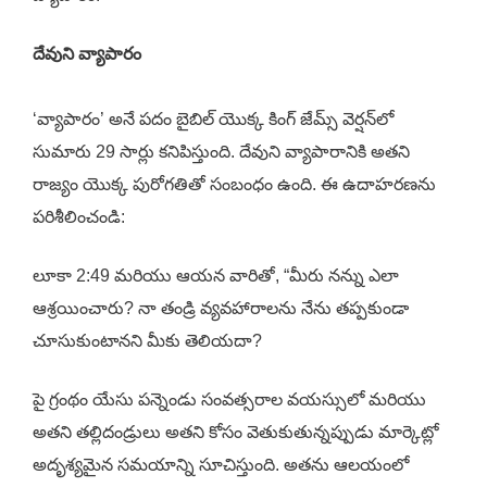
దేవుని వ్యాపారం
‘వ్యాపారం’ అనే పదం బైబిల్ యొక్క కింగ్ జేమ్స్ వెర్షన్‌లో
సుమారు 29 సార్లు కనిపిస్తుంది. దేవుని వ్యాపారానికి అతని
రాజ్యం యొక్క పురోగతితో సంబంధం ఉంది. ఈ ఉదాహరణను
పరిశీలించండి:
లూకా 2:49 మరియు ఆయన వారితో, “మీరు నన్ను ఎలా
ఆశ్రయించారు? నా తండ్రి వ్యవహారాలను నేను తప్పకుండా
చూసుకుంటానని మీకు తెలియదా?
పై గ్రంథం యేసు పన్నెండు సంవత్సరాల వయస్సులో మరియు
అతని తల్లిదండ్రులు అతని కోసం వెతుకుతున్నప్పుడు మార్కెట్లో
అదృశ్యమైన సమయాన్ని సూచిస్తుంది. అతను ఆలయంలో