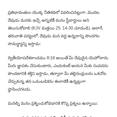
ప్రతిభావంతుల యొక్క నీతికథలో వివరించినట్లుగా, మొదట
దేవుడు మనకు ఇచ్చే అన్నిటికీ మనం స్టీవార్డులు అని
తెలుసుకోవాలి (KJV మత్తయి 25: 14-30 చూడండి). అలాగే,
తరువాతి పద్యంలో, దేవుడు మన వద్ద ఉన్నదాన్ని పొందగల
సామర్థ్యాన్ని ఇస్తాడు:
ద్వితీయోపదేశకాండము 8:18 అయితే మీ దేవుడైన యెహోవాను
మీరు జ్ఞాపకం చేసుకుంటారు, ఎందుకంటే ఆయన మీకు సంపదను
పొందటానికి శక్తిని ఇస్తాడు, తద్వారా మీ తల్లిదండ్రులను ఒకచోట
చేర్చుకున్న తన ఒడంబడికను ఈనాటికీ ఉన్నట్లుగా
స్థాపించగలడు.
మనల్ని మనం ప్రశ్నించుకోవడానికి కొన్ని ప్రశ్నలు ఉన్నాయి: