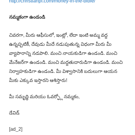
http://christianpf.com/money-in-the-bible/
నమ్మకంగా ఉండండి
చివరగా, మీరు ఆఫీసులో, ఇంట్లో, లేదా ఇంటి అమ్మ వద్ద
ఉన్నప్పటికీ, దేవుడు మీదే నడుపుతున్న విధంగా మీరు మీ
వ్యాపారాన్ని నడపాలి. మంచి నాయకుడిగా ఉండండి. మంచి
మేనేజర్‌గా ఉండండి. మంచి మద్దతుదారుడిగా ఉండండి. మంచి
నిర్వాహకుడిగా ఉండండి. మీ విశ్వాసానికి బదులుగా ఆయన
మీకు ఎక్కువ ఇస్తారని ఆశిస్తారు!
మీ సమృద్ధి మరియు ఓవర్ఫ్లో నమ్మకం,
డేవిడ్
[ad_2]