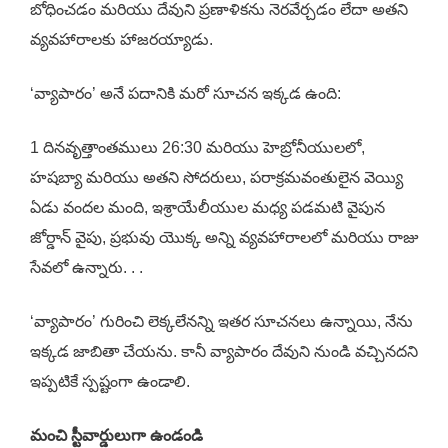
బోధించడం మరియు దేవుని ప్రణాళికను నెరవేర్చడం లేదా అతని
వ్యవహారాలకు హాజరయ్యాడు.
‘వ్యాపారం’ అనే పదానికి మరో సూచన ఇక్కడ ఉంది:
1 దినవృత్తాంతములు 26:30 మరియు హెబ్రోనీయులలో,
హషబ్యా మరియు అతని సోదరులు, పరాక్రమవంతులైన వెయ్యి
ఏడు వందల మంది, ఇశ్రాయేలీయుల మధ్య పడమటి వైపున
జోర్డాన్ వైపు, ప్రభువు యొక్క అన్ని వ్యవహారాలలో మరియు రాజు
సేవలో ఉన్నారు. . .
‘వ్యాపారం’ గురించి లెక్కలేనన్ని ఇతర సూచనలు ఉన్నాయి, నేను
ఇక్కడ జాబితా చేయను. కానీ వ్యాపారం దేవుని నుండి వచ్చినదని
ఇప్పటికే స్పష్టంగా ఉండాలి.
మంచి స్టీవార్డులుగా ఉండండి