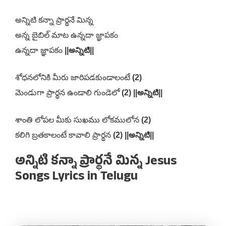
అన్నిటి కన్నా ప్రార్థనే మిన్న
అన్న బైబిల్ మాట ఉన్నదా జ్ఞాపకం
ఉన్నదా జ్ఞాపకం
||అన్నిటి||
శోధనలోనికి మీరు జారిపడకుండాలంటే
(2)
మెండుగా ప్రార్థన ఉండాలి గుండెలో
(2) ||అన్నిటి||
శాంతి లోపల మీకు సుఖము లోకములోన
(2)
కలిగి బ్రతకాలంటే కావాలి ప్రార్థన
(2) ||అన్నిటి||
అన్నిటి కన్నా ప్రార్థనే మిన్న Jesus
Songs Lyrics in Telugu