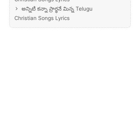
అన్నిటి కన్నా ప్రార్థనే మిన్న Telugu
Christian Songs Lyrics