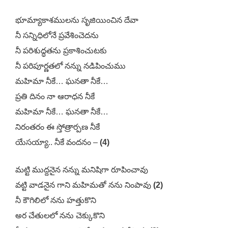
భూమ్యాకాశములను సృజియించిన దేవా
నీ సన్నిధిలోనే ప్రవేశించెదను
నీ పరిశుద్ధతను ప్రకాశించుటకు
నీ పరిపూర్ణతలో నన్ను నడిపించుము
మహిమా నీకే… ఘనతా నీకే…
ప్రతి దినం నా ఆరాధన నీకే
మహిమా నీకే… ఘనతా నీకే…
నిరంతరం ఈ స్తోత్రార్పణ నీకే
యేసయ్యా.. నీకే వందనం –
(4)
మట్టి ముద్దనైన నన్ను మనిషిగా రూపించావు
వట్టి వాడనైన గాని మహిమతో నను నింపావు
(2)
నీ కౌగిలిలో నను హత్తుకొని
అర చేతులలో నను చెక్కుకొని