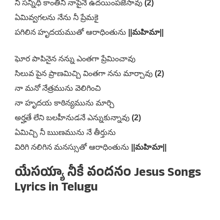
నీ సన్నిధి కాంతిని నాపైనే ఉదయింపజేసావు
(2)
ఏమివ్వగలను నేను నీ ప్రేమకై
పగిలిన హృదయముతో ఆరాధింతును
||మహిమా||
ఘోర పాపినైన నన్ను ఎంతగా ప్రేమించావు
సిలువ పైన ప్రాణమిచ్చి వింతగా నను మార్చావు
(2)
నా మనో నేత్రమును వెలిగించి
నా హృదయ కాఠిన్యమును మార్చి
అర్హతే లేని బలహీనుడనే ఎన్నుకున్నావు
(2)
ఏమిచ్చి నీ ఋణమును నే తీర్తును
విరిగి నలిగిన మనస్సుతో ఆరాధింతును
||మహిమా||
యేసయ్యా నీకే వందనం Jesus Songs
Lyrics in Telugu