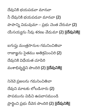
దేవునికి భయపడవా మానవా
నీ దేవునికి భయపడవా మానవా
(2)
పాపాన్ని విడువుమా – ప్రభు చెంత చేరుమా
(2)
యేసయ్యను నీవు శరణు వేడుమా
(2) ||దేవునికి||
ఐగుప్తు మంత్రసానుల గమనించితివా
రాజాజ్ఞను సైతము అతిక్రమించిరి
(2)
దేవునికి విధేయత చూపిరి
వంశాభివృద్ధిని పొందిరి
(2) ||దేవునికి||
నినెవె ప్రజలను గమనించితివా
దేవుని మాటకు లోబడినారు
(2)
పాపమును విడిచి ఉపవాసముండి
ప్రార్థించి ప్రభు దీవెన పొందిరి
(2) ||దేవునికి||