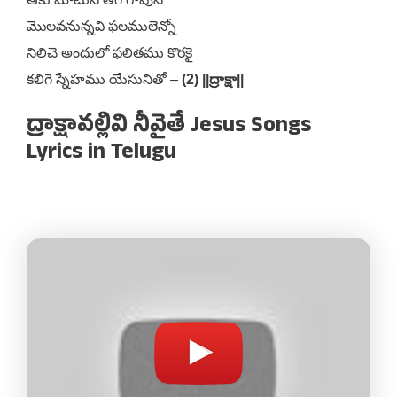
మొలవనున్నవి ఫలములెన్నో
నిలిచె అందులో ఫలితము కొరకై
కలిగె స్నేహము యేసునితో –
(2) ||ద్రాక్షా||
ద్రాక్షావల్లివి నీవైతే Jesus Songs
Lyrics in Telugu