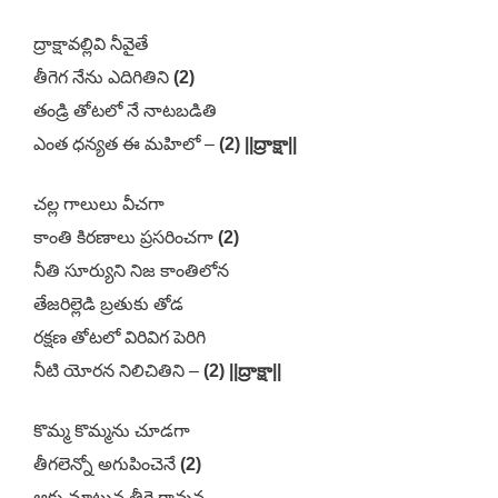
ద్రాక్షావల్లివి నీవైతే
తీగెగ నేను ఎదిగితిని
(2)
తండ్రి తోటలో నే నాటబడితి
ఎంత ధన్యత ఈ మహిలో –
(2) ||ద్రాక్షా||
చల్ల గాలులు వీచగా
కాంతి కిరణాలు ప్రసరించగా
(2)
నీతి సూర్యుని నిజ కాంతిలోన
తేజరిల్లెడి బ్రతుకు తోడ
రక్షణ తోటలో విరివిగ పెరిగి
నీటి యోరన నిలిచితిని –
(2) ||ద్రాక్షా||
కొమ్మ కొమ్మను చూడగా
తీగలెన్నో అగుపించెనే
(2)
ఆకు మాటున తీగె గావున