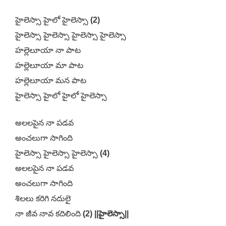
హైలెస్సా హైలో హైలెస్సా
(2)
హైలెస్సా హైలెస్సా హైలెస్సా హైలెస్సా
హల్లెలూయా నా పాట
హల్లెలూయా మా పాట
హల్లెలూయా మన పాట
హైలెస్సా హైలో హైలో హైలెస్సా
అలలపైన నా పడవ
అంచలుగా సాగింది
హైలెస్సా హైలెస్సా హైలెస్సా
(4)
అలలపైన నా పడవ
అంచలుగా సాగింది
శిలలు కరిగి నదులై
నా జీవ నావ కదిలింది
(2) ||హైలెస్సా||