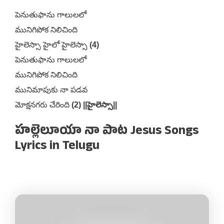
పెనుతుఫాను గాలులలో
మునిగిపోక నిలిచింది
హైలెస్సా హైలో హైలెస్సా
(4)
పెనుతుఫాను గాలులలో
మునిగిపోక నిలిచింది
మునిమాపుకు నా పడవ
మోక్షనగరు చేరింది
(2) ||హైలెస్సా||
హల్లెలూయా నా పాట Jesus Songs
Lyrics in Telugu