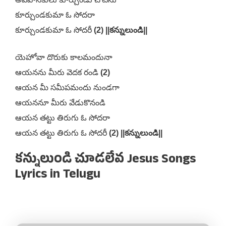
కూర్చుండకుమా ఓ సోదరా
కూర్చుండకుమా ఓ సోదరీ
(2) ||కన్నులుండి||
యెహోవా దొరుకు కాలమందునా
ఆయనను మీరు వెదక రండి
(2)
ఆయన మీ సమీపమందు నుండగా
ఆయననూ మీరు వేడుకొనండి
ఆయన తట్టు తిరుగు ఓ సోదరా
ఆయన తట్టు తిరుగు ఓ సోదరీ
(2) ||కన్నులుండి||
కన్నులుండి చూడలేవ Jesus Songs
Lyrics in Telugu