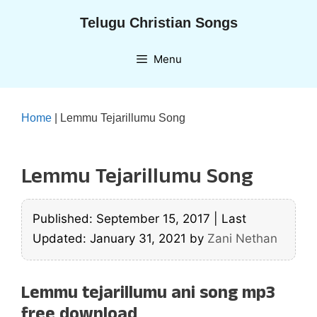
Skip
Telugu Christian Songs
to
content
Menu
Home
|
Lemmu Tejarillumu Song
Lemmu Tejarillumu Song
Published: September 15, 2017
|
Last
Updated: January 31, 2021
by
Zani Nethan
Lemmu tejarillumu ani song mp3
free download