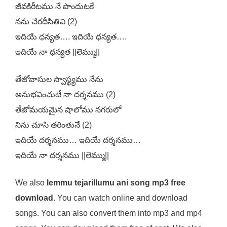
జీవకిరీటము నే పొందుటకే
నను చేరదీసితివి (2)
ఇదియే ధన్యత…. ఇదియే ధన్యత….
ఇదియే నా ధన్యత ||లెమ్ము||
తేజోవాసుల స్వాస్థ్యము నేను
అనుభవించుటే నా దర్శనము (2)
తేజోమయమైన షాలోము నగరులో
నిను చూసి తరింతునే (2)
ఇదియే దర్శనము… ఇదియే దర్శనము…
ఇదియే నా దర్శనము ||లెమ్ము||
We also
lemmu tejarillumu ani song mp3 free
download
. You can watch online and download
songs. You can also convert them into mp3 and mp4