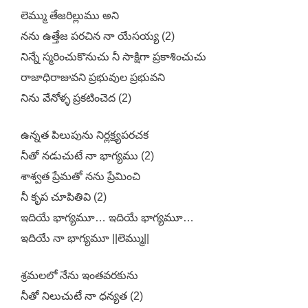
లెమ్ము తేజరిల్లుము అని
నను ఉత్తేజ పరచిన నా యేసయ్య (2)
నిన్నే స్మరించుకొనుచు నీ సాక్షిగా ప్రకాశించుచు
రాజాధిరాజువని ప్రభువుల ప్రభువని
నిను వేనోళ్ళ ప్రకటించెద (2)
ఉన్నత పిలుపును నిర్లక్ష్యపరచక
నీతో నడుచుటే నా భాగ్యము (2)
శాశ్వత ప్రేమతో నను ప్రేమించి
నీ కృప చూపితివి (2)
ఇదియే భాగ్యమూ… ఇదియే భాగ్యమూ…
ఇదియే నా భాగ్యమూ ||లెమ్ము||
శ్రమలలో నేను ఇంతవరకును
నీతో నిలుచుటే నా ధన్యత (2)