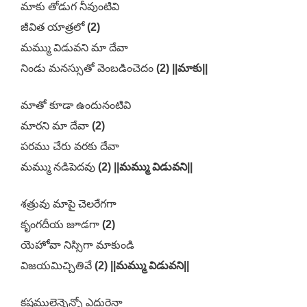
మాకు తోడుగ నీవుంటివి
జీవిత యాత్రలో
(2)
మమ్ము విడువని మా దేవా
నిండు మనస్సుతో వెంబడించెదం
(2) ||మాకు||
మాతో కూడా ఉందునంటివి
మారని మా దేవా
(2)
పరము చేరు వరకు దేవా
మమ్ము నడిపెదవు
(2) ||మమ్ము విడువని||
శత్రువు మాపై చెలరేగగా
కృంగదీయ జూడగా
(2)
యెహోవా నిస్సిగా మాకుండి
విజయమిచ్చితివే
(2) ||మమ్ము విడువని||
కష్టములెన్నెన్నో ఎదురైనా