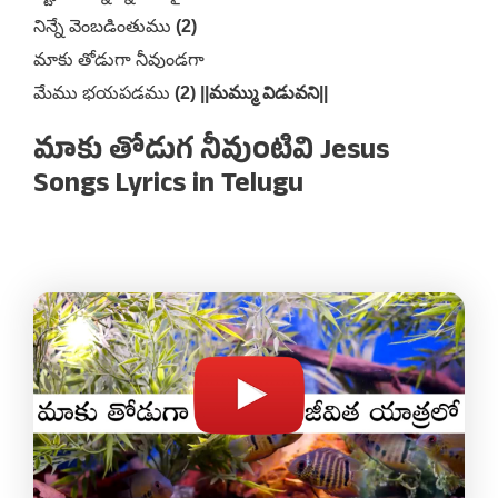
నిన్నే వెంబడింతుము
(2)
మాకు తోడుగా నీవుండగా
మేము భయపడము
(2) ||మమ్ము విడువని||
మాకు తోడుగ నీవుంటివి Jesus
Songs Lyrics in Telugu