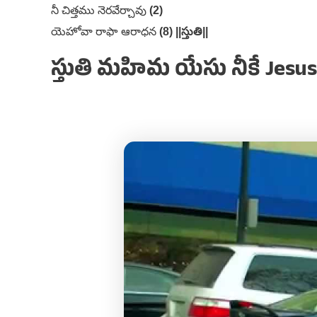
నీ చిత్తము నెరవేర్చావు
(2)
యెహోవా రాఫా ఆరాధన
(8) ||స్తుతి||
స్తుతి మహిమ యేసు నీకే Jesus