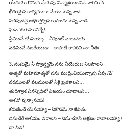
యేదియు కొదువ చేయవు నిన్నాశ్రయించిన వారిని /2/
భీకరమైన కార్యములు చేయుచున్నవాడ
సజీవుడవై అధికస్తోత్రము పొందుచున్న వాడ
ఘనపరతును నిన్నే!
ప్రేమించే యేసయ్యా – నీవుంటే చాలునయ
నడిపించే నజరేయుడా – కాపాడే కాపరివి /నా నీతి/
3. సంఘమై నీ స్వాస్థ్యమై నను నీయెదుట నిలపాలని
ఆత్మతో మహిమాత్మతో నను ముద్రించియున్నావు నీవు /2/
వరములతో ఫలములతో నీకై బ్రతకాలని…
తుదిశ్వాశ నీసన్నిధిలో విజయం చూడాలని…
ఆశతో వున్నానయ!
కరుణించే యేసయ్యా – నీకోసమే నాజీవితం
నినుచేరే ఆశయం తీరాలని – నిను చూసే ఆక్షణం రావాలయ్యా /
నా నీతి/