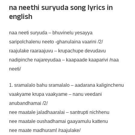
na neethi suryuda song lyrics in
english
naa neeti suryuda – bhuvinelu yesayya
saripolchalenu neeto -ghanulaina vaarini /2/
raajulake raaraajuvu – krupachupe devudavu
nadipinche najareyudaa – kaapaade kaaparivi /naa
neeti/
1. sramalalo bahu sramalalo – aadarana kaliginchenu
vaakyame krupa vaakyame – nanu veedani
anubandhamai /2/
nee maatale jaladhaaralai – santrupti nichhenu
nee maatale oushadhamai gaayamulu kattenu
nee maate madhuram! /raajulake/