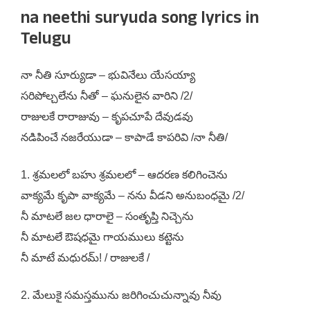
na neethi suryuda song lyrics in
Telugu
నా నీతి సూర్యుడా – భువినేలు యేసయ్యా
సరిపోల్చలేను నీతో – ఘనులైన వారిని /2/
రాజులకే రారాజువు – కృపచూపే దేవుడవు
నడిపించే నజరేయుడా – కాపాడే కాపరివి /నా నీతి/
1. శ్రమలలో బహు శ్రమలలో – ఆదరణ కలిగించెను
వాక్యమే కృపా వాక్యమే – నను వీడని అనుబంధమై /2/
నీ మాటలే జల ధారాలై – సంతృప్తి నిచ్చెను
నీ మాటలే ఔషధమై గాయములు కట్టెను
నీ మాటే మధురమ్! / రాజులకే /
2. మేలుకై సమస్తమును జరిగించుచున్నావు నీవు