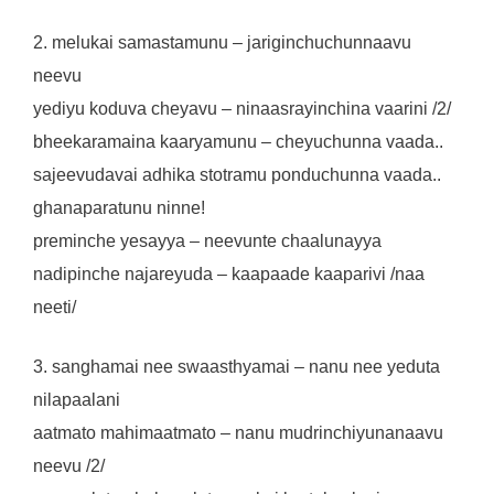
2. melukai samastamunu – jariginchuchunnaavu
neevu
yediyu koduva cheyavu – ninaasrayinchina vaarini /2/
bheekaramaina kaaryamunu – cheyuchunna vaada..
sajeevudavai adhika stotramu ponduchunna vaada..
ghanaparatunu ninne!
preminche yesayya – neevunte chaalunayya
nadipinche najareyuda – kaapaade kaaparivi /naa
neeti/
3. sanghamai nee swaasthyamai – nanu nee yeduta
nilapaalani
aatmato mahimaatmato – nanu mudrinchiyunanaavu
neevu /2/