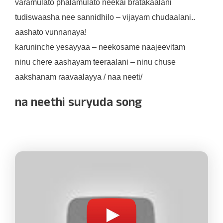
varamulato phalamulato neekai bratakaalani
tudiswaasha nee sannidhilo – vijayam chudaalani..
aashato vunnanaya!
karuninche yesayyaa – neekosame naajeevitam
ninu chere aashayam teeraalani – ninu chuse
aakshanam raavaalayya / naa neeti/
na neethi suryuda song