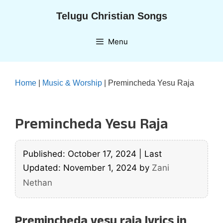
Skip
Telugu Christian Songs
to
content
Menu
Home
|
Music & Worship
|
Premincheda Yesu Raja
Premincheda Yesu Raja
Published: October 17, 2024
|
Last
Updated: November 1, 2024
by
Zani
Nethan
Premincheda yesu raja lyrics in