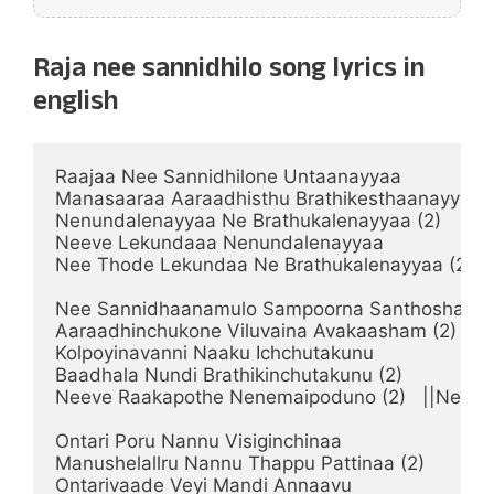
Raja nee sannidhilo song lyrics in
english
Raajaa Nee Sannidhilone Untaanayyaa

Manasaaraa Aaraadhisthu Brathikesthaanayyaa (2
Nenundalenayyaa Ne Brathukalenayyaa (2)

Neeve Lekundaaa Nenundalenayyaa

Nee Thode Lekundaa Ne Brathukalenayyaa (2)    |
Nee Sannidhaanamulo Sampoorna Santhoshan

Aaraadhinchukone Viluvaina Avakaasham (2)

Kolpoyinavanni Naaku Ichchutakunu

Baadhala Nundi Brathikinchutakunu (2)

Neeve Raakapothe Nenemaipoduno (2)   ||Nenund
Ontari Poru Nannu Visiginchinaa

Manushelallru Nannu Thappu Pattinaa (2)

Ontarivaade Veyi Mandi Annaavu
