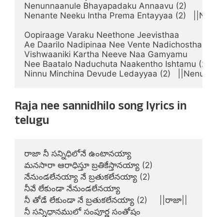
Nenunnaanule Bhayapadaku Annaavu (2)

Nenante Neeku Intha Prema Entayyaa (2)   ||Nen
Oopiraage Varaku Neethone Jeevisthaa

Ae Daarilo Nadipinaa Nee Vente Nadichosthaa (2)
Vishwaaniki Kartha Neeve Naa Gamyamu

Nee Baatalo Naduchuta Naakentho Ishtamu (2)

Ninnu Minchina Devude Ledayyaa (2)   ||Nenund
Raja nee sannidhilo song lyrics in
telugu
రాజా నీ సన్నిధిలోనే ఉంటానయ్యా

మనసారా ఆరాధిస్తూ బ్రతికేస్తానయ్యా (2)

నేనుండలేనయ్యా నే బ్రతుకలేనయ్యా (2)

నీవే లేకుండా నేనుండలేనయ్యా

నీ తోడే లేకుండా నే బ్రతుకలేనయ్యా (2)     ||రాజా||

నీ సన్నిధానములో సంపూర్ణ సంతోషం
