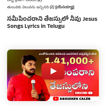
తులువకు విలువను ఇచ్చినది
(2) ||యేసయ్యా||
సమీపించరాని తేజస్సులో నీవు Jesus
Songs Lyrics in Telugu