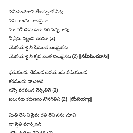
సమీపించరాని తేజస్సులో నీవు
వసియించు వాడవైనా
మా సమీపమునకు దిగి వచ్చినావు
నీ ప్రేమ వర్ణింప తరమా
(2)
యేసయ్యా నీ ప్రేమెంత బలమైనది
యేసయ్యా నీ కృప ఎంత విలువైనది
(2) ||సమీపించరాని||
ధరయందు నేనుండ చెరయందు పడియుండ
కరమందు దాచితివే
నన్నే పరమున చేర్చితివే
(2)
ఖలునకు కరుణను నొసగితివి
(2) ||యేసయ్యా||
మితి లేని నీ ప్రేమ గతి లేని నను చూచి
నా స్థితి మార్చినది
నన్నే శ్రుతిగా చేసినది
(2)