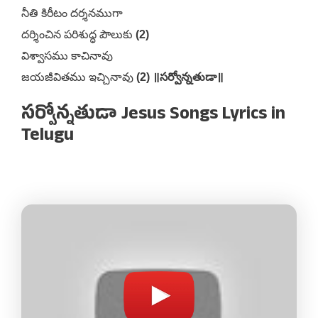
నీతి కిరీటం దర్శనముగా
దర్శించిన పరిశుద్ధ పౌలుకు
(2)
విశ్వాసము కాచినావు
జయజీవితము ఇచ్చినావు
(2) ॥సర్వోన్నతుడా॥
సర్వోన్నతుడా Jesus Songs Lyrics in
Telugu