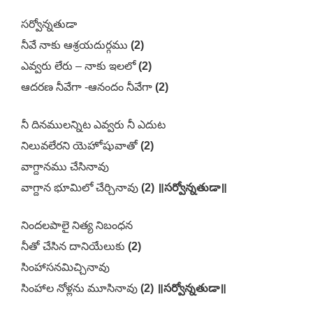
సర్వోన్నతుడా
నీవే నాకు ఆశ్రయదుర్గము
(2)
ఎవ్వరు లేరు – నాకు ఇలలో
(2)
ఆదరణ నీవేగా -ఆనందం నీవేగా
(2)
నీ దినములన్నిట ఎవ్వరు నీ ఎదుట
నిలువలేరని యెహోషువాతో
(2)
వాగ్దానము చేసినావు
వాగ్దాన భూమిలో చేర్చినావు
(2) ॥సర్వోన్నతుడా॥
నిందలపాలై నిత్య నిబంధన
నీతో చేసిన దానియేలుకు
(2)
సింహాసనమిచ్చినావు
సింహాల నోళ్లను మూసినావు
(2) ॥సర్వోన్నతుడా॥