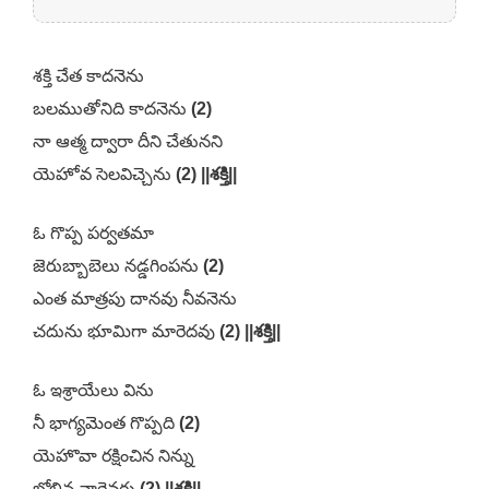
శక్తి చేత కాదనెను
బలముతోనిది కాదనెను
(2)
నా ఆత్మ ద్వారా దీని చేతునని
యెహోవ సెలవిచ్చెను
(2) ||శక్తి||
ఓ గొప్ప పర్వతమా
జెరుబ్బాబెలు నడ్డగింపను
(2)
ఎంత మాత్రపు దానవు నీవనెను
చదును భూమిగా మారెదవు
(2) ||శక్తి||
ఓ ఇశ్రాయేలు విను
నీ భాగ్యమెంత గొప్పది
(2)
యెహొవా రక్షించిన నిన్ను
బోలిన వారెవరు
(2) ||శక్తి||