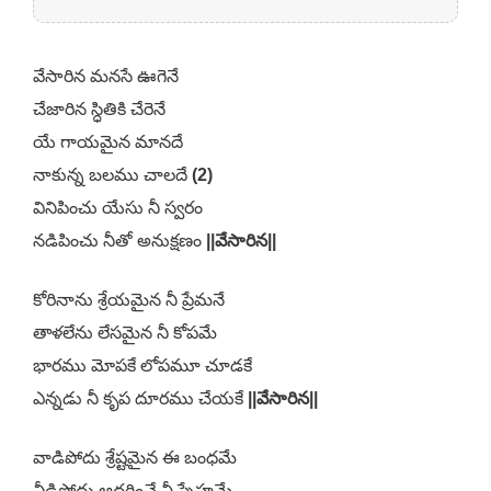
వేసారిన మనసే ఊగెనే
చేజారిన స్ధితికి చేరెనే
యే గాయమైన మానదే
నాకున్న బలము చాలదే
(2)
వినిపించు యేసు నీ స్వరం
నడిపించు నీతో అనుక్షణం
||వేసారిన||
కోరినాను శ్రేయమైన నీ ప్రేమనే
తాళలేను లేసమైన నీ కోపమే
భారము మోపకే లోపమూ చూడకే
ఎన్నడు నీ కృప దూరము చేయకే
||వేసారిన||
వాడిపోదు శ్రేష్టమైన ఈ బంధమే
వీడిపోదు ఆదరించే నీ స్నేహమే