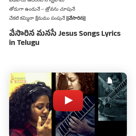
తోడుగా ఉండునే – త్రోవను చూపునే
చేకటి కమ్మినా క్షేమము పంపునే
||వేసారిన||
వేసారిన మనసే Jesus Songs Lyrics
in Telugu