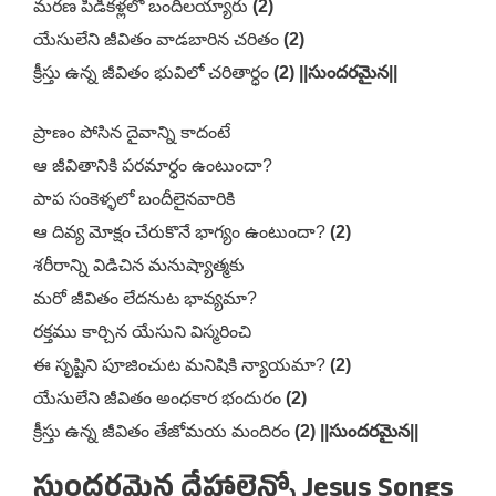
మరణ పిడికళ్లలో బందీలయ్యారు
(2)
యేసులేని జీవితం వాడబారిన చరితం
(2)
క్రీస్తు ఉన్న జీవితం భువిలో చరితార్ధం
(2) ||సుందరమైన||
ప్రాణం పోసిన దైవాన్ని కాదంటే
ఆ జీవితానికి పరమార్ధం ఉంటుందా?
పాప సంకెళ్ళలో బందీలైనవారికి
ఆ దివ్య మోక్షం చేరుకొనే భాగ్యం ఉంటుందా?
(2)
శరీరాన్ని విడిచిన మనుష్యాత్మకు
మరో జీవితం లేదనుట భావ్యమా?
రక్తము కార్చిన యేసుని విస్మరించి
ఈ సృష్టిని పూజించుట మనిషికి న్యాయమా?
(2)
యేసులేని జీవితం అంధకార భందురం
(2)
క్రీస్తు ఉన్న జీవితం తేజోమయ మందిరం
(2) ||సుందరమైన||
సుందరమైన దేహాలెన్నో Jesus Songs