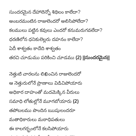
సుందరమైన దేహాలెన్నో శిథిలం కాలేదా?
అంబరమంటిన రాజులెందరో అలిసిపోలేదా?
కలములు పట్టిన కవులు ఎందరో కనుమరుగవలేదా?
ధరణిలోన ధనికులెల్లరు దహనం కాలేదా?
ఏదీ శాశ్వతం కాదేది శాశ్వతం
తరచి చూడుము పరికించి చూడము
(2) ||సుందరమైన||
నెత్తుటి చారలను లిఖించిన రాజులెందరో
ఆ నెత్తురులోనే ప్రాణాలు విడిచిపోయారు
అధికార దాహంతో మదమెక్కిన వీరులు
సమాధి లోతుల్లోనే మూగబోయారు
(2)
తపోబలము పొందిన ఋషులందరూ
మతాధికారులు మఠాధిపతులు
ఈ కాలగర్భంలోనే కలసిపోయారు