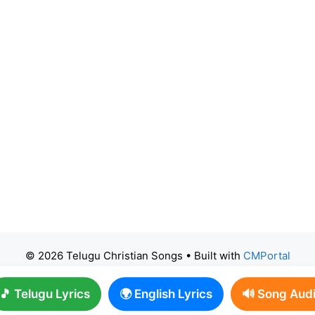
© 2026 Telugu Christian Songs
• Built with
CMPortal
🎵 Telugu Lyrics
🌍 English Lyrics
🔊 Song Aud