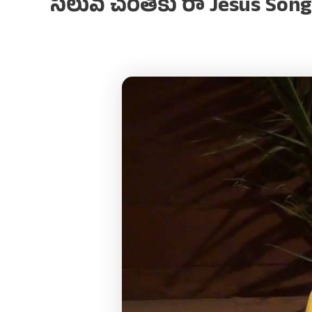
సిలువ చెంతకు రా Jesus Songs