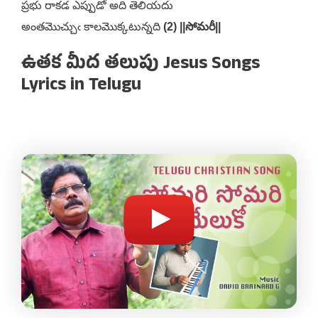
ప్రభు రాకడ ఎప్పుడో అది తెలియదు
అంతమొచ్చుఁ కాలమొక్కటున్నది
(2) ||సోమరీ||
ఉతక మీద తలుపు Jesus Songs
Lyrics in Telugu