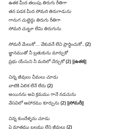
ఉతక మీద తలుపు తిరుగు రీతిగా
తన పడక మీద సోమరి తిరుగాడును
గానుగ చుట్టెద్దు తిరుగు రీతిగా
సోమరి చుట్టూ లేమి తిరుగును
సోమరీ మేలుకో… వేకువనే లేచి ప్రార్ధించుకో..
(2)
జ్ఞానముతో నీ బ్రతుకును మార్చుకో
ప్రభు యేసుని నీ మదిలో చేర్చుకో
(2) ||ఉతక||
చిన్న జీవులు చీమలు చూడు
వాటికి ఏలిక లేనే లేదు
(2)
అయినను అవి క్రమము గానే నడచును
వేసవిలో ఆహారము కూర్చును
(2) ||సోమరీ||
చిన్న కుందేళ్ళను చూడు
ఏ మాత్రము బలము లేని జీవులు
(2)