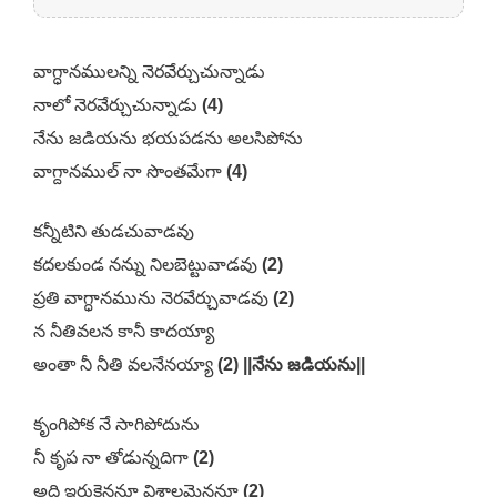
వాగ్ధానములన్ని నెరవేర్చుచున్నాడు
నాలో నెరవేర్చుచున్నాడు
(4)
నేను జడియను భయపడను అలసిపోను
వాగ్దానముల్ నా సొంతమేగా
(4)
కన్నీటిని తుడచువాడవు
కదలకుండ నన్ను నిలబెట్టువాడవు
(2)
ప్రతి వాగ్ధానమును నెరవేర్చువాడవు
(2)
న నీతివలన కానీ కాదయ్యా
అంతా నీ నీతి వలనేనయ్యా
(2) ||నేను జడియను||
కృంగిపోక నే సాగిపోదును
నీ కృప నా తోడున్నదిగా
(2)
అది ఇరుకైననూ విశాలమైననూ
(2)