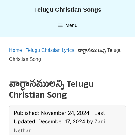
Skip
Telugu Christian Songs
to
content
Menu
Home
|
Telugu Christian Lyrics
|
వాగ్ధానములన్ని Telugu
Christian Song
వాగ్ధానములన్ని Telugu
Christian Song
Published: November 24, 2024
|
Last
Updated: December 17, 2024
by
Zani
Nethan