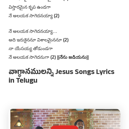
విస్తారమైన కృప ఉండగా
నే అలయక సాగెదనయ్యా
(2)
నే అలయక సాగెదనయ్యా…
అది ఇరుకైననూ విశాలమైననూ
(2)
నా యేసయ్య తోడుండగా
నే అలయక సాగెదనుగా
(2) ||నేను జడియను||
వాగ్ధానములన్ని Jesus Songs Lyrics
in Telugu