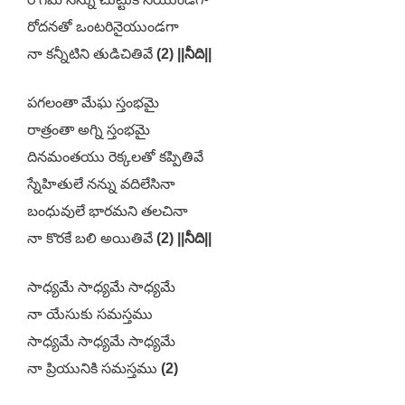
రోదనతో ఒంటరినైయుండగా
నా కన్నీటిని తుడిచితివే
(2) ||నీది||
పగలంతా మేఘ స్తంభమై
రాత్రంతా అగ్ని స్తంభమై
దినమంతయు రెక్కలతో కప్పితివే
స్నేహితులే నన్ను వదిలేసినా
బంధువులే భారమని తలచినా
నా కొరకే బలి అయితివే
(2) ||నీది||
సాధ్యమే సాధ్యమే సాధ్యమే
నా యేసుకు సమస్తము
సాధ్యమే సాధ్యమే సాధ్యమే
నా ప్రియునికి సమస్తము
(2)