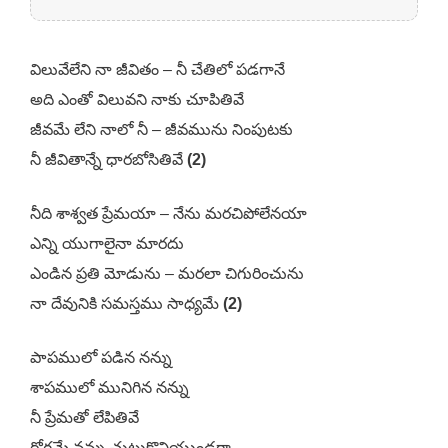
విలువేలేని నా జీవితం – నీ చేతిలో పడగానే
అది ఎంతో విలువని నాకు చూపితివే
జీవమే లేని నాలో నీ – జీవమును నింపుటకు
నీ జీవితాన్నే ధారబోసితివే
(2)
నీది శాశ్వత ప్రేమయా – నేను మరచిపోలేనయా
ఎన్ని యుగాలైనా మారదు
ఎండిన ప్రతి మోడును – మరలా చిగురించును
నా దేవునికి సమస్తము సాధ్యమే
(2)
పాపములో పడిన నన్ను
శాపములో మునిగిన నన్ను
నీ ప్రేమతో లేపితివే
రోగమే నన్ను చుట్టుకొనియుండగా