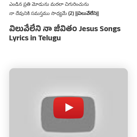
ఎండిన ప్రతి మోడును మరలా చిగురించును
నా దేవునికి సమస్తము సాధ్యమే
(2) ||విలువేలేని||
విలువేలేని నా జీవితం Jesus Songs
Lyrics in Telugu