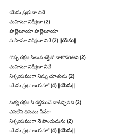
యేసు ప్రభువా నీవే
మహిమా నిరీక్షణా
(2)
హల్లెలూయా హల్లెలూయా
మహిమా నిరీక్షణా నీవే
(2) ||యేసు||
గొప్ప రక్షణ సిలువ శక్తితో నాకొసగితివి
(2)
మహిమా నిరీక్షణా నీవే
నిశ్చయముగా నిన్ను చూతును
(2)
యేసు ప్రభో జయహో
(4) ||యేసు||
నిత్య రక్షణ నీ రక్తముచే నాకిచ్చితివి
(2)
ఎనలేని ధనము నీవేగా
నిశ్చయముగా నే పొందుదును
(2)
యేసు ప్రభో జయహో
(4) ||యేసు||