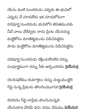
యేసు వంటి సుందరుడు ఎవ్వరు ఈ భువిలో
ఎన్నడు నే చూడలేదు ఇక చూడబోనుగా
పరిపూర్ణ సుందరుడు భువిలోన జీవితమునకు
నీవే చాలు వేరేవ్వరు నాదు ప్రియ యేసయ్య
మట్టికోసం మాణిక్యమును విడిచిపెట్టెను
పాడు మట్టికోసం మాణిక్యమును విడిచిపెట్టెను
పరిపూర్ణ సుందరుడు రక్షించుకొంటివి నన్ను
సంపూర్ణముగా నన్ను నీకు అర్పించెదను
||యేసు||
యెరుషలేము కుమార్తెలు నన్ను చుట్టుముట్టిరి
నీపై నున్న ప్రేమను తొలగించబూనిరి
||యేసు||
దినదినం నీపై నాప్రేమ పొంగుచున్నది
యేసయ్యా వేగమే వచ్చి నన్ను చేరుము
||యేసు||