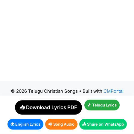
© 2026 Telugu Christian Songs
• Built with
CMPortal
🎵 Telugu Lyrics
📥 Download Lyrics PDF
🌍 English Lyrics
🔊 Song Audio
📤 Share on WhatsApp