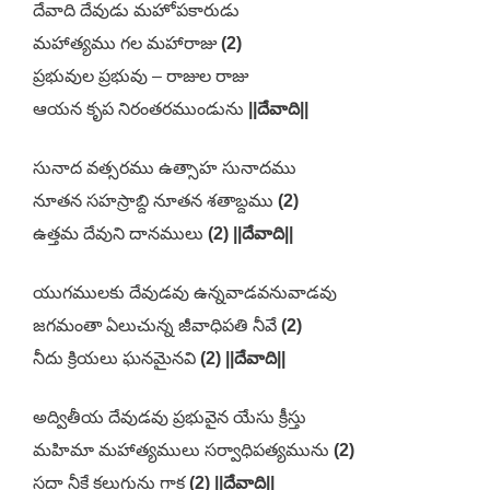
దేవాది దేవుడు మహోపకారుడు
మహాత్యము గల మహారాజు
(2)
ప్రభువుల ప్రభువు – రాజుల రాజు
ఆయన కృప నిరంతరముండును
||దేవాది||
సునాద వత్సరము ఉత్సాహ సునాదము
నూతన సహస్రాబ్ది నూతన శతాబ్దము
(2)
ఉత్తమ దేవుని దానములు
(2) ||దేవాది||
యుగములకు దేవుడవు ఉన్నవాడవనువాడవు
జగమంతా ఏలుచున్న జీవాధిపతి నీవే
(2)
నీదు క్రియలు ఘనమైనవి
(2) ||దేవాది||
అద్వితీయ దేవుడవు ప్రభువైన యేసు క్రీస్తు
మహిమా మహాత్యములు సర్వాధిపత్యమును
(2)
సదా నీకే కలుగును గాక
(2) ||దేవాది||