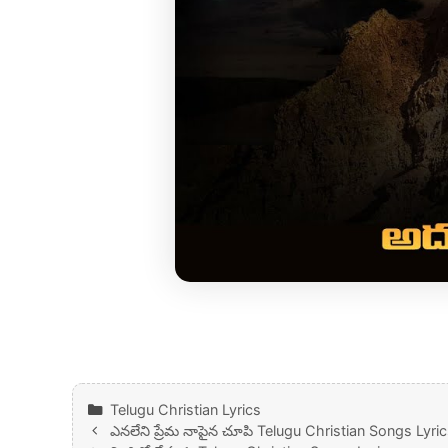
Categories
Telugu Christian Lyrics
ఎనలేని ప్రేమ నాపైన చూపి Telugu Christian Songs Lyri