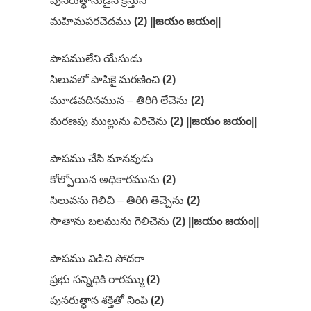
పునరుత్ధానుడైన క్రీస్తుని
మహిమపరచెదము
(2) ||జయం జయం||
పాపములేని యేసుడు
సిలువలో పాపికై మరణించి
(2)
మూడవదినమున – తిరిగి లేచెను
(2)
మరణపు ముల్లును విరిచెను
(2) ||జయం జయం||
పాపము చేసి మానవుడు
కోల్పోయిన అధికారమును
(2)
సిలువను గెలిచి – తిరిగి తెచ్చెను
(2)
సాతాను బలమును గెలిచెను
(2) ||జయం జయం||
పాపము విడిచి సోదరా
ప్రభు సన్నిధికి రారమ్ము
(2)
పునరుత్ధాన శక్తితో నింపి
(2)