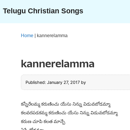
Skip
Telugu Christian Songs
to
content
Home
|
kannerelamma
kannerelamma
Published: January 27, 2017
by
కన్నీరేలమ్మ కరుణించు యేసు నిన్ను విడువబోడమ్మా
కలవరపడకమ్మ కరుణించు యేసు నిన్ను విడువబోడమ్మా
కరుణ చూపి కలత మాన్పే